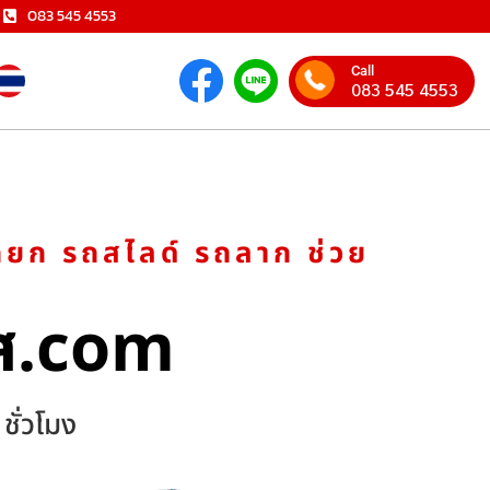
083 545 4553
Call
083 545 4553
รถยก รถสไลด์ รถลาก ช่วย
ิส.com
ชั่วโมง