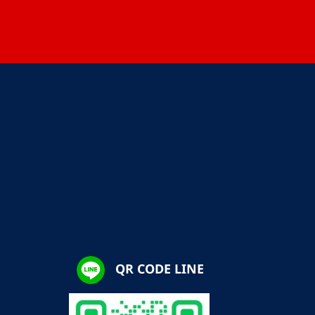
QR CODE LINE