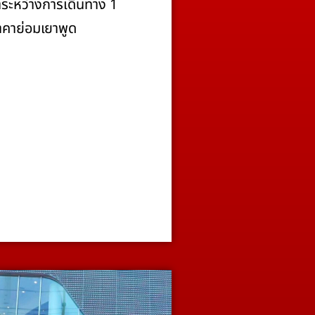
าระหว่างการเดินทาง 1
าคาย่อมเยาพูด