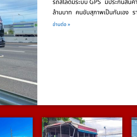
รถสไลด์มีระบบ GPS มีประกันสินค้
ล้านบาท คนขับสุภาพเป็นกันเอง ร
อ่านต่อ »