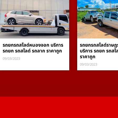
รถยกรถสไลด์หนองจอก บริการ
รถยกรถสไลด์ราษฎร
รถยก รถสไลด์ รถลาก ราคาถูก
บริการ รถยก รถสไ
ราคาถูก
09/03/2023
09/03/2023