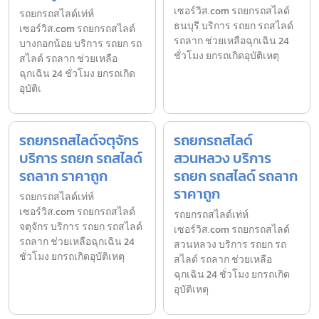
เซอร์วิส.com รถยกรถสไลด์
รถยกรถสไลด์เท่ห์
ธนบุรี บริการ รถยก รถสไลด์
เซอร์วิส.com รถยกรถสไลด์
รถลาก ช่วยเหลือฉุกเฉิน 24
บางกอกน้อย บริการ รถยก รถ
ชั่วโมง ยกรถเกิดอุบัติเหตุ
สไลด์ รถลาก ช่วยเหลือ
ฉุกเฉิน 24 ชั่วโมง ยกรถเกิด
อุบัติเ
รถยกรถสไลด์จตุจักร
รถยกรถสไลด์
บริการ รถยก รถสไลด์
สวนหลวง บริการ
รถลาก ราคาถูก
รถยก รถสไลด์ รถลาก
ราคาถูก
รถยกรถสไลด์เท่ห์
เซอร์วิส.com รถยกรถสไลด์
รถยกรถสไลด์เท่ห์
จตุจักร บริการ รถยก รถสไลด์
เซอร์วิส.com รถยกรถสไลด์
รถลาก ช่วยเหลือฉุกเฉิน 24
สวนหลวง บริการ รถยก รถ
ชั่วโมง ยกรถเกิดอุบัติเหตุ
สไลด์ รถลาก ช่วยเหลือ
ฉุกเฉิน 24 ชั่วโมง ยกรถเกิด
อุบัติเหตุ