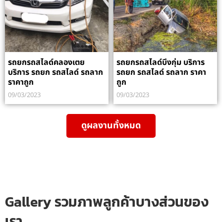
รถยกรถสไลด์คลองเตย
รถยกรถสไลด์บึงกุ่ม บริการ
บริการ รถยก รถสไลด์ รถลาก
รถยก รถสไลด์ รถลาก ราคา
ราคาถูก
ถูก
09/03/2023
09/03/2023
ดูผลงานทั้งหมด
Gallery รวมภาพลูกค้าบางส่วนของ
เรา