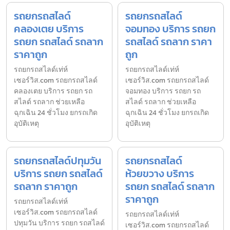
รถยกรถสไลด์
รถยกรถสไลด์
คลองเตย บริการ
จอมทอง บริการ รถยก
รถยก รถสไลด์ รถลาก
รถสไลด์ รถลาก ราคา
ราคาถูก
ถูก
รถยกรถสไลด์เท่ห์
รถยกรถสไลด์เท่ห์
เซอร์วิส.com รถยกรถสไลด์
เซอร์วิส.com รถยกรถสไลด์
คลองเตย บริการ รถยก รถ
จอมทอง บริการ รถยก รถ
สไลด์ รถลาก ช่วยเหลือ
สไลด์ รถลาก ช่วยเหลือ
ฉุกเฉิน 24 ชั่วโมง ยกรถเกิด
ฉุกเฉิน 24 ชั่วโมง ยกรถเกิด
อุบัติเหตุ
อุบัติเหตุ
รถยกรถสไลด์ปทุมวัน
รถยกรถสไลด์
บริการ รถยก รถสไลด์
ห้วยขวาง บริการ
รถลาก ราคาถูก
รถยก รถสไลด์ รถลาก
ราคาถูก
รถยกรถสไลด์เท่ห์
เซอร์วิส.com รถยกรถสไลด์
รถยกรถสไลด์เท่ห์
ปทุมวัน บริการ รถยก รถสไลด์
เซอร์วิส.com รถยกรถสไลด์