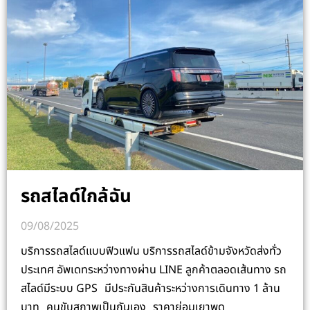
รถสไลด์ใกล้ฉัน
09/08/2025
บริการรถสไลด์แบบฟิวแฟน บริการรถสไลด์ข้ามจังหวัดส่งทั่ว
ประเทศ อัพเดทระหว่างทางผ่าน LINE ลูกค้าตลอดเส้นทาง รถ
สไลด์มีระบบ GPS มีประกันสินค้าระหว่างการเดินทาง 1 ล้าน
บาท คนขับสุภาพเป็นกันเอง ราคาย่อมเยาพูด