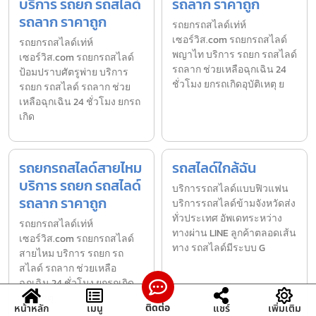
บริการ รถยก รถสไลด์
รถลาก ราคาถูก
รถลาก ราคาถูก
รถยกรถสไลด์เท่ห์
เซอร์วิส.com รถยกรถสไลด์
รถยกรถสไลด์เท่ห์
พญาไท บริการ รถยก รถสไลด์
เซอร์วิส.com รถยกรถสไลด์
รถลาก ช่วยเหลือฉุกเฉิน 24
ป้อมปราบศัตรูพ่าย บริการ
ชั่วโมง ยกรถเกิดอุบัติเหตุ ย
รถยก รถสไลด์ รถลาก ช่วย
เหลือฉุกเฉิน 24 ชั่วโมง ยกรถ
เกิด
รถยกรถสไลด์สายไหม
รถสไลด์ใกล้ฉัน
บริการ รถยก รถสไลด์
บริการรถสไลด์แบบฟิวแฟน
รถลาก ราคาถูก
บริการรถสไลด์ข้ามจังหวัดส่ง
ทั่วประเทศ อัพเดทระหว่าง
รถยกรถสไลด์เท่ห์
ทางผ่าน LINE ลูกค้าตลอดเส้น
เซอร์วิส.com รถยกรถสไลด์
ทาง รถสไลด์มีระบบ G
สายไหม บริการ รถยก รถ
สไลด์ รถลาก ช่วยเหลือ
ฉุกเฉิน 24 ชั่วโมง ยกรถเกิด
อุบัติเหตุ
ติดต่อ
หน้าหลัก
เมนู
แชร์
เพิ่มเติม