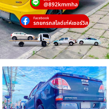
@892kmmha
Facebook
รถยกรถสไลด์เท่ห์เซอร์วิส