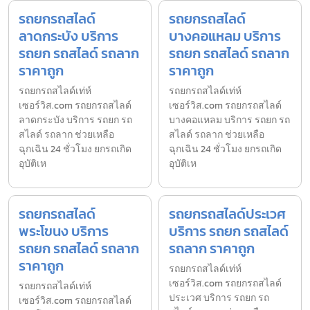
รถยกรถสไลด์
รถยกรถสไลด์
ลาดกระบัง บริการ
บางคอแหลม บริการ
รถยก รถสไลด์ รถลาก
รถยก รถสไลด์ รถลาก
ราคาถูก
ราคาถูก
รถยกรถสไลด์เท่ห์
รถยกรถสไลด์เท่ห์
เซอร์วิส.com รถยกรถสไลด์
เซอร์วิส.com รถยกรถสไลด์
ลาดกระบัง บริการ รถยก รถ
บางคอแหลม บริการ รถยก รถ
สไลด์ รถลาก ช่วยเหลือ
สไลด์ รถลาก ช่วยเหลือ
ฉุกเฉิน 24 ชั่วโมง ยกรถเกิด
ฉุกเฉิน 24 ชั่วโมง ยกรถเกิด
อุบัติเห
อุบัติเห
รถยกรถสไลด์
รถยกรถสไลด์ประเวศ
พระโขนง บริการ
บริการ รถยก รถสไลด์
รถยก รถสไลด์ รถลาก
รถลาก ราคาถูก
ราคาถูก
รถยกรถสไลด์เท่ห์
เซอร์วิส.com รถยกรถสไลด์
รถยกรถสไลด์เท่ห์
ประเวศ บริการ รถยก รถ
เซอร์วิส.com รถยกรถสไลด์