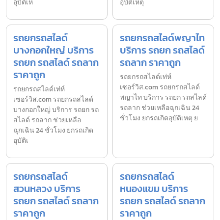
อุบัติเห
อุบัติเหตุ
รถยกรถสไลด์
รถยกรถสไลด์พญาไท
บางกอกใหญ่ บริการ
บริการ รถยก รถสไลด์
รถยก รถสไลด์ รถลาก
รถลาก ราคาถูก
ราคาถูก
รถยกรถสไลด์เท่ห์
เซอร์วิส.com รถยกรถสไลด์
รถยกรถสไลด์เท่ห์
พญาไท บริการ รถยก รถสไลด์
เซอร์วิส.com รถยกรถสไลด์
รถลาก ช่วยเหลือฉุกเฉิน 24
บางกอกใหญ่ บริการ รถยก รถ
ชั่วโมง ยกรถเกิดอุบัติเหตุ ย
สไลด์ รถลาก ช่วยเหลือ
ฉุกเฉิน 24 ชั่วโมง ยกรถเกิด
อุบัติเ
รถยกรถสไลด์
รถยกรถสไลด์
สวนหลวง บริการ
หนองแขม บริการ
รถยก รถสไลด์ รถลาก
รถยก รถสไลด์ รถลาก
ราคาถูก
ราคาถูก