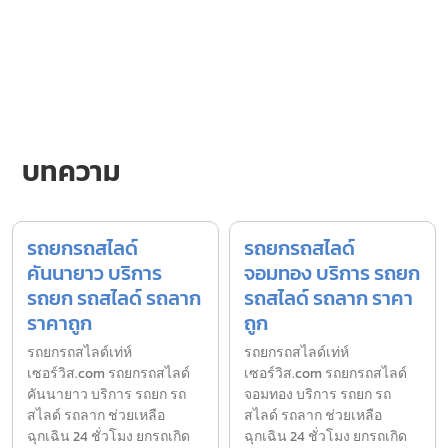
บทความ
รถยกรถสไลด์
รถยกรถสไลด์
คันนายาว บริการ
จอมทอง บริการ รถยก
รถยก รถสไลด์ รถลาก
รถสไลด์ รถลาก ราคา
ราคาถูก
ถูก
รถยกรถสไลด์เท่ห์
รถยกรถสไลด์เท่ห์
เซอร์วิส.com รถยกรถสไลด์
เซอร์วิส.com รถยกรถสไลด์
คันนายาว บริการ รถยก รถ
จอมทอง บริการ รถยก รถ
สไลด์ รถลาก ช่วยเหลือ
สไลด์ รถลาก ช่วยเหลือ
ฉุกเฉิน 24 ชั่วโมง ยกรถเกิด
ฉุกเฉิน 24 ชั่วโมง ยกรถเกิด