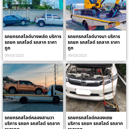
รถยกรถสไลด์บางพลัด บริการ
รถยกรถสไลด์บางนา บริการ
รถยก รถสไลด์ รถลาก ราคา
รถยก รถสไลด์ รถลาก ราคา
ถูก
ถูก
09/03/2023
09/03/2023
รถยกรถสไลด์คลองสามวา
รถยกรถสไลด์คลองเตย
บริการ รถยก รถสไลด์ รถลาก
บริการ รถยก รถสไลด์ รถลาก