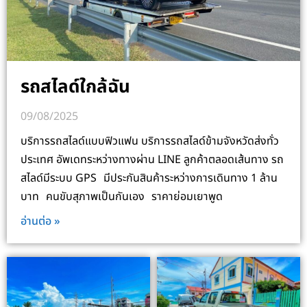
รถสไลด์ใกล้ฉัน
09/08/2025
บริการรถสไลด์แบบฟิวแฟน บริการรถสไลด์ข้ามจังหวัดส่งทั่ว
ประเทศ อัพเดทระหว่างทางผ่าน LINE ลูกค้าตลอดเส้นทาง รถ
สไลด์มีระบบ GPS มีประกันสินค้าระหว่างการเดินทาง 1 ล้าน
บาท คนขับสุภาพเป็นกันเอง ราคาย่อมเยาพูด
อ่านต่อ »