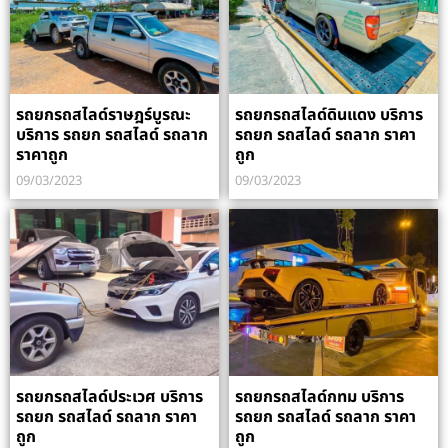
รถยกรถสไลด์ราษฎร์บูรณะ
รถยกรถสไลด์ดินแดง บริการ
บริการ รถยก รถสไลด์ รถลาก
รถยก รถสไลด์ รถลาก ราคา
ราคาถูก
ถูก
09/03/2023
09/03/2023
รถยกรถสไลด์ประเวศ บริการ
รถยกรถสไลด์กทม บริการ
รถยก รถสไลด์ รถลาก ราคา
รถยก รถสไลด์ รถลาก ราคา
ถูก
ถูก