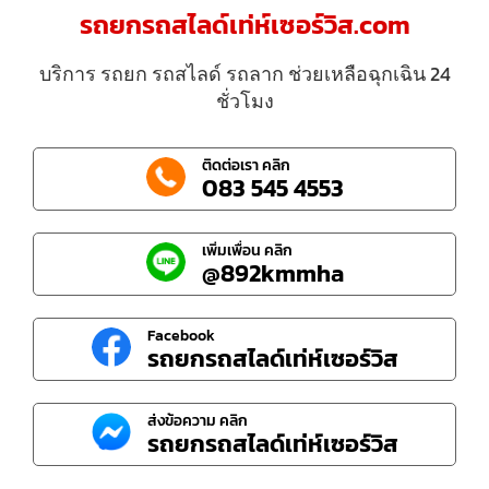
รถยกรถสไลด์เท่ห์เซอร์วิส.com
บริการ รถยก รถสไลด์ รถลาก ช่วยเหลือฉุกเฉิน 24
ชั่วโมง
ติดต่อเรา คลิก
083 545 4553
เพิ่มเพื่อน คลิก
@892kmmha
Facebook
รถยกรถสไลด์เท่ห์เซอร์วิส
ส่งข้อความ คลิก
รถยกรถสไลด์เท่ห์เซอร์วิส