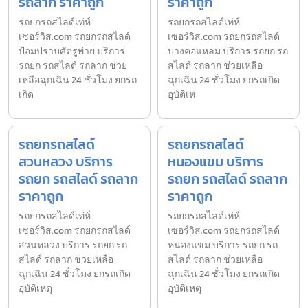
รถลาก ราคาถูก
ราคาถูก
รถยกรถสไลด์เท่ห์
รถยกรถสไลด์เท่ห์
เซอร์วิส.com รถยกรถสไลด์
เซอร์วิส.com รถยกรถสไลด์
ป้อมปราบศัตรูพ่าย บริการ
บางคอแหลม บริการ รถยก รถ
รถยก รถสไลด์ รถลาก ช่วย
สไลด์ รถลาก ช่วยเหลือ
เหลือฉุกเฉิน 24 ชั่วโมง ยกรถ
ฉุกเฉิน 24 ชั่วโมง ยกรถเกิด
เกิด
อุบัติเห
รถยกรถสไลด์
รถยกรถสไลด์
สวนหลวง บริการ
หนองแขม บริการ
รถยก รถสไลด์ รถลาก
รถยก รถสไลด์ รถลาก
ราคาถูก
ราคาถูก
รถยกรถสไลด์เท่ห์
รถยกรถสไลด์เท่ห์
เซอร์วิส.com รถยกรถสไลด์
เซอร์วิส.com รถยกรถสไลด์
สวนหลวง บริการ รถยก รถ
หนองแขม บริการ รถยก รถ
สไลด์ รถลาก ช่วยเหลือ
สไลด์ รถลาก ช่วยเหลือ
ฉุกเฉิน 24 ชั่วโมง ยกรถเกิด
ฉุกเฉิน 24 ชั่วโมง ยกรถเกิด
อุบัติเหตุ
อุบัติเหตุ