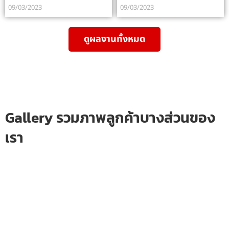
09/03/2023
09/03/2023
ดูผลงานทั้งหมด
Gallery รวมภาพลูกค้าบางส่วนของ
เรา