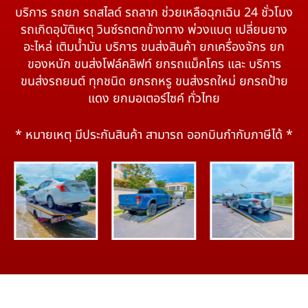
บริการ รถยก รถสไลด์ รถลาก ช่วยเหลือฉุกเฉิน 24 ชั่วโมง
รถเกิดอุบัติเหตุ วินซ์รถตกข้างทาง พ่วงแบต เปลี่ยนยาง
อะไหล่ เติมน้ำมัน บริการ ขนส่งสินค้า ยกเครื่องจักร ยก
ของหนัก ขนส่งโฟล์คลิฟท์ ยกรถแม็คโคร และ บริการ
ขนส่งรถยนต์ ทุกชนิด ยกรถหรู ขนส่งรถใหม่ ยกรถป้าย
แดง ยกมอเตอร์ไซค์ ทั่วไทย
* หมายเหตุ มีประกันสินค้า สามารถ ออกบินกำกับภาษีได้ *