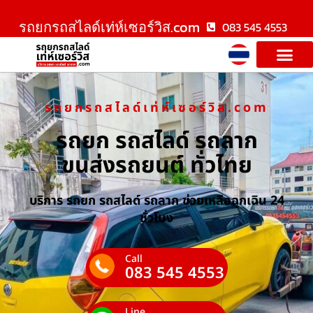
รถยกรถสไลด์เท่ห์เซอร์วิส.com
083 545 4553
รถยกรถสไลด์เท่ห์เซอร์วิส.com
รถยก รถสไลด์ รถลาก
ขนส่งรถยนต์ ทั่วไทย
บริการ รถยก รถสไลด์ รถลาก ช่วยเหลือฉุกเฉิน 24
ชั่วโมง
Call
083 545 4553
Line