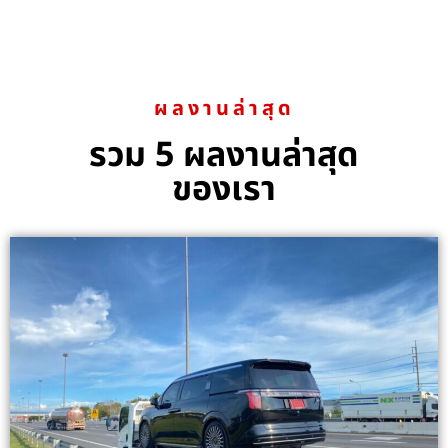
ผลงานล่าสุด
รวม 5 ผลงานล่าสุด
ของเรา