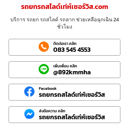
รถยกรถสไลด์เท่ห์เซอร์วิส.com
บริการ รถยก รถสไลด์ รถลาก ช่วยเหลือฉุกเฉิน 24
ชั่วโมง
ติดต่อเรา คลิก
083 545 4553
เพิ่มเพื่อน คลิก
@892kmmha
Facebook
รถยกรถสไลด์เท่ห์เซอร์วิส
ส่งข้อความ คลิก
รถยกรถสไลด์เท่ห์เซอร์วิส