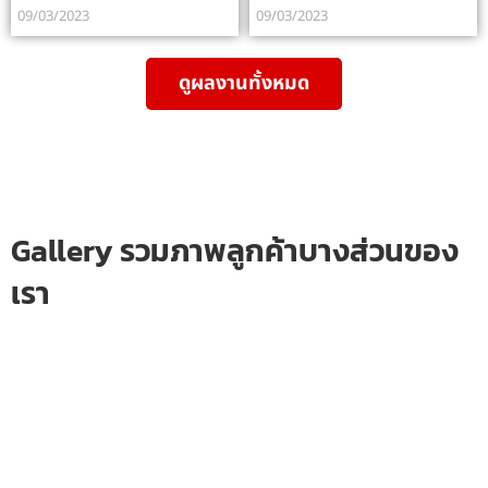
09/03/2023
09/03/2023
ดูผลงานทั้งหมด
Gallery รวมภาพลูกค้าบางส่วนของ
เรา