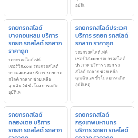
อุบัติเ
รถยกรถสไลด์
รถยกรถสไลด์ประเวศ
บางคอแหลม บริการ
บริการ รถยก รถสไลด์
รถยก รถสไลด์ รถลาก
รถลาก ราคาถูก
ราคาถูก
รถยกรถสไลด์เท่ห์
เซอร์วิส.com รถยกรถสไลด์
รถยกรถสไลด์เท่ห์
ประเวศ บริการ รถยก รถ
เซอร์วิส.com รถยกรถสไลด์
สไลด์ รถลาก ช่วยเหลือ
บางคอแหลม บริการ รถยก รถ
ฉุกเฉิน 24 ชั่วโมง ยกรถเกิด
สไลด์ รถลาก ช่วยเหลือ
อุบัติเหตุ
ฉุกเฉิน 24 ชั่วโมง ยกรถเกิด
อุบัติเห
รถยกรถสไลด์
รถยกรถสไลด์
คลองเตย บริการ
กรุงเทพมหานคร
รถยก รถสไลด์ รถลาก
บริการ รถยก รถสไลด์
ราคาถูก
รถลาก ราคาถูก