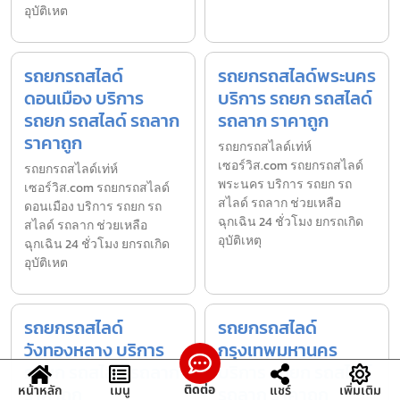
อุบัติเหต
รถยกรถสไลด์
รถยกรถสไลด์พระนคร
ดอนเมือง บริการ
บริการ รถยก รถสไลด์
รถยก รถสไลด์ รถลาก
รถลาก ราคาถูก
ราคาถูก
รถยกรถสไลด์เท่ห์
เซอร์วิส.com รถยกรถสไลด์
รถยกรถสไลด์เท่ห์
พระนคร บริการ รถยก รถ
เซอร์วิส.com รถยกรถสไลด์
สไลด์ รถลาก ช่วยเหลือ
ดอนเมือง บริการ รถยก รถ
ฉุกเฉิน 24 ชั่วโมง ยกรถเกิด
สไลด์ รถลาก ช่วยเหลือ
อุบัติเหตุ
ฉุกเฉิน 24 ชั่วโมง ยกรถเกิด
อุบัติเหต
รถยกรถสไลด์
รถยกรถสไลด์
วังทองหลาง บริการ
กรุงเทพมหานคร
รถยก รถสไลด์ รถลาก
บริการ รถยก รถสไลด์
ติดต่อ
หน้าหลัก
เมนู
แชร์
เพิ่มเติม
ราคาถูก
รถลาก ราคาถูก