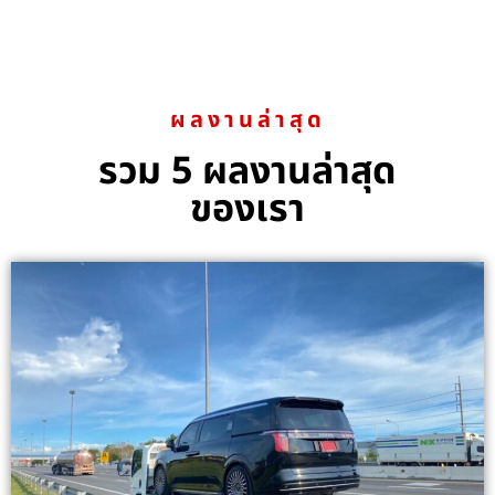
ผลงานล่าสุด
รวม 5 ผลงานล่าสุด
ของเรา