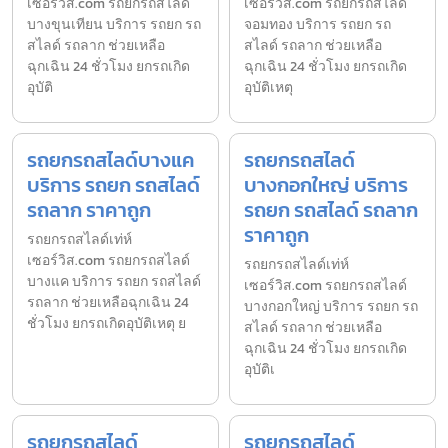
เซอร์วิส.com รถยกรถสไลด์
เซอร์วิส.com รถยกรถสไลด์
บางขุนเทียน บริการ รถยก รถ
จอมทอง บริการ รถยก รถ
สไลด์ รถลาก ช่วยเหลือ
สไลด์ รถลาก ช่วยเหลือ
ฉุกเฉิน 24 ชั่วโมง ยกรถเกิด
ฉุกเฉิน 24 ชั่วโมง ยกรถเกิด
อุบัติ
อุบัติเหตุ
รถยกรถสไลด์บางแค
รถยกรถสไลด์
บริการ รถยก รถสไลด์
บางกอกใหญ่ บริการ
รถลาก ราคาถูก
รถยก รถสไลด์ รถลาก
ราคาถูก
รถยกรถสไลด์เท่ห์
เซอร์วิส.com รถยกรถสไลด์
รถยกรถสไลด์เท่ห์
บางแค บริการ รถยก รถสไลด์
เซอร์วิส.com รถยกรถสไลด์
รถลาก ช่วยเหลือฉุกเฉิน 24
บางกอกใหญ่ บริการ รถยก รถ
ชั่วโมง ยกรถเกิดอุบัติเหตุ ย
สไลด์ รถลาก ช่วยเหลือ
ฉุกเฉิน 24 ชั่วโมง ยกรถเกิด
อุบัติเ
รถยกรถสไลด์
รถยกรถสไลด์