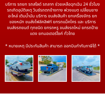
บริการ รถยก รถสไลด์ รถลาก ช่วยเหลือฉุกเฉิน 24 ชั่วโมง
รถเกิดอุบัติเหตุ วินซ์รถตกข้างทาง พ่วงแบต เปลี่ยนยาง
อะไหล่ เติมน้ำมัน บริการ ขนส่งสินค้า ยกเครื่องจักร ยก
ของหนัก ขนส่งโฟล์คลิฟท์ ยกรถแม็คโคร และ บริการ
ขนส่งรถยนต์ ทุกชนิด ยกรถหรู ขนส่งรถใหม่ ยกรถป้าย
แดง ยกมอเตอร์ไซค์ ทั่วไทย
* หมายเหตุ มีประกันสินค้า สามารถ ออกบินกำกับภาษีได้ *