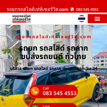
รถยกรถสไลด์เท่ห์เซอร์วิส.com
083 545 4553
รถยกรถสไลด์เท่ห์เซอร์วิส.com
รถยก รถสไลด์ รถลาก
ขนส่งรถยนต์ ทั่วไทย
บริการ รถยก รถสไลด์ รถลาก ช่วยเหลือฉุกเฉิน 24
ชั่วโมง
Call
083 545 4553
Line