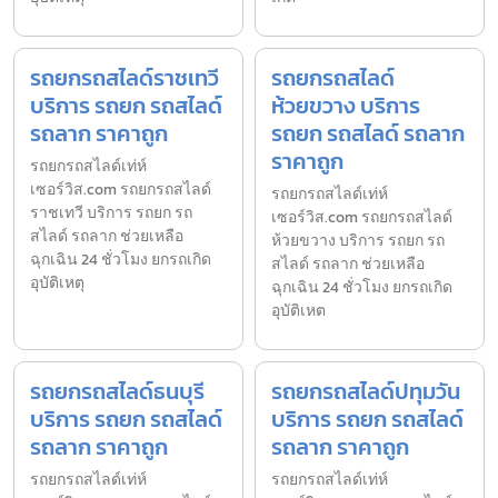
รถยกรถสไลด์ราชเทวี
รถยกรถสไลด์
บริการ รถยก รถสไลด์
ห้วยขวาง บริการ
รถลาก ราคาถูก
รถยก รถสไลด์ รถลาก
ราคาถูก
รถยกรถสไลด์เท่ห์
เซอร์วิส.com รถยกรถสไลด์
รถยกรถสไลด์เท่ห์
ราชเทวี บริการ รถยก รถ
เซอร์วิส.com รถยกรถสไลด์
สไลด์ รถลาก ช่วยเหลือ
ห้วยขวาง บริการ รถยก รถ
ฉุกเฉิน 24 ชั่วโมง ยกรถเกิด
สไลด์ รถลาก ช่วยเหลือ
อุบัติเหตุ
ฉุกเฉิน 24 ชั่วโมง ยกรถเกิด
อุบัติเหต
รถยกรถสไลด์ธนบุรี
รถยกรถสไลด์ปทุมวัน
บริการ รถยก รถสไลด์
บริการ รถยก รถสไลด์
รถลาก ราคาถูก
รถลาก ราคาถูก
รถยกรถสไลด์เท่ห์
รถยกรถสไลด์เท่ห์