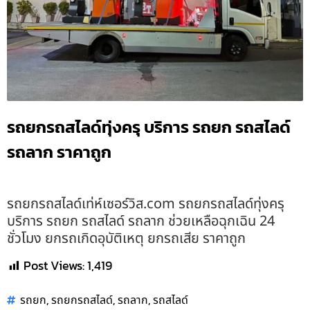
รถยกรถสไลด์ทุ่งครุ บริการ รถยก รถสไลด์
รถลาก ราคาถูก
รถยกรถสไลด์เท่ห์เซอร์วิส.com รถยกรถสไลด์ทุ่งครุ
บริการ รถยก รถสไลด์ รถลาก ช่วยเหลือฉุกเฉิน 24
ชั่วโมง ยกรถเกิดอุบัติเหตุ ยกรถเสีย ราคาถูก
Post Views:
1,419
,
,
,
รถยก
รถยกรถสไลด์
รถลาก
รถสไลด์