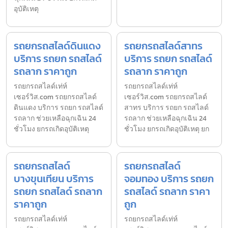
อุบัติเหตุ
รถยกรถสไลด์ดินแดง
รถยกรถสไลด์สาทร
บริการ รถยก รถสไลด์
บริการ รถยก รถสไลด์
รถลาก ราคาถูก
รถลาก ราคาถูก
รถยกรถสไลด์เท่ห์
รถยกรถสไลด์เท่ห์
เซอร์วิส.com รถยกรถสไลด์
เซอร์วิส.com รถยกรถสไลด์
ดินแดง บริการ รถยก รถสไลด์
สาทร บริการ รถยก รถสไลด์
รถลาก ช่วยเหลือฉุกเฉิน 24
รถลาก ช่วยเหลือฉุกเฉิน 24
ชั่วโมง ยกรถเกิดอุบัติเหตุ
ชั่วโมง ยกรถเกิดอุบัติเหตุ ยก
รถยกรถสไลด์
รถยกรถสไลด์
บางขุนเทียน บริการ
จอมทอง บริการ รถยก
รถยก รถสไลด์ รถลาก
รถสไลด์ รถลาก ราคา
ราคาถูก
ถูก
รถยกรถสไลด์เท่ห์
รถยกรถสไลด์เท่ห์