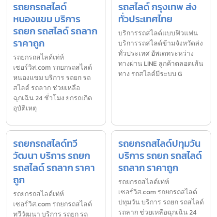
รถยกรถสไลด์
รถสไลด์ กรุงเทพ ส่ง
หนองแขม บริการ
ทั่วประเทศไทย
รถยก รถสไลด์ รถลาก
บริการรถสไลด์แบบฟิวแฟน
ราคาถูก
บริการรถสไลด์ข้ามจังหวัดส่ง
ทั่วประเทศ อัพเดทระหว่าง
รถยกรถสไลด์เท่ห์
ทางผ่าน LINE ลูกค้าตลอดเส้น
เซอร์วิส.com รถยกรถสไลด์
ทาง รถสไลด์มีระบบ G
หนองแขม บริการ รถยก รถ
สไลด์ รถลาก ช่วยเหลือ
ฉุกเฉิน 24 ชั่วโมง ยกรถเกิด
อุบัติเหตุ
รถยกรถสไลด์ทวี
รถยกรถสไลด์ปทุมวัน
วัฒนา บริการ รถยก
บริการ รถยก รถสไลด์
รถสไลด์ รถลาก ราคา
รถลาก ราคาถูก
ถูก
รถยกรถสไลด์เท่ห์
เซอร์วิส.com รถยกรถสไลด์
รถยกรถสไลด์เท่ห์
ปทุมวัน บริการ รถยก รถสไลด์
เซอร์วิส.com รถยกรถสไลด์
รถลาก ช่วยเหลือฉุกเฉิน 24
ทวีวัฒนา บริการ รถยก รถ