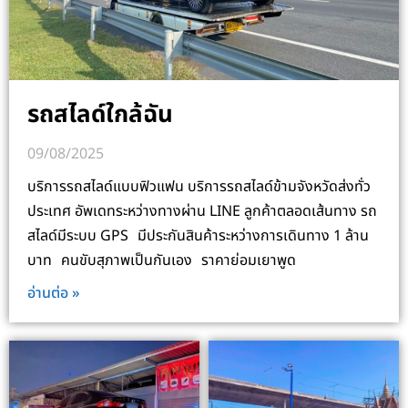
รถสไลด์ใกล้ฉัน
09/08/2025
บริการรถสไลด์แบบฟิวแฟน บริการรถสไลด์ข้ามจังหวัดส่งทั่ว
ประเทศ อัพเดทระหว่างทางผ่าน LINE ลูกค้าตลอดเส้นทาง รถ
สไลด์มีระบบ GPS มีประกันสินค้าระหว่างการเดินทาง 1 ล้าน
บาท คนขับสุภาพเป็นกันเอง ราคาย่อมเยาพูด
อ่านต่อ »