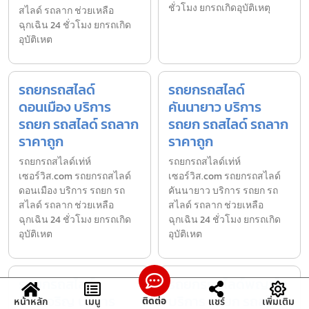
ชั่วโมง ยกรถเกิดอุบัติเหตุ
สไลด์ รถลาก ช่วยเหลือ
ฉุกเฉิน 24 ชั่วโมง ยกรถเกิด
อุบัติเหต
รถยกรถสไลด์
รถยกรถสไลด์
ดอนเมือง บริการ
คันนายาว บริการ
รถยก รถสไลด์ รถลาก
รถยก รถสไลด์ รถลาก
ราคาถูก
ราคาถูก
รถยกรถสไลด์เท่ห์
รถยกรถสไลด์เท่ห์
เซอร์วิส.com รถยกรถสไลด์
เซอร์วิส.com รถยกรถสไลด์
ดอนเมือง บริการ รถยก รถ
คันนายาว บริการ รถยก รถ
สไลด์ รถลาก ช่วยเหลือ
สไลด์ รถลาก ช่วยเหลือ
ฉุกเฉิน 24 ชั่วโมง ยกรถเกิด
ฉุกเฉิน 24 ชั่วโมง ยกรถเกิด
อุบัติเหต
อุบัติเหต
รถยกรถสไลด์
รถยกรถสไลด์พญาไท
ภาษีเจริญ บริการ
บริการ รถยก รถสไลด์
ติดต่อ
หน้าหลัก
เมนู
แชร์
เพิ่มเติม