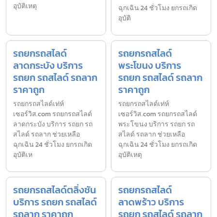
อุบัติเหตุ
ฉุกเฉิน 24 ชั่วโมง ยกรถเกิด
อุบัติ
รถยกรถสไลด์
รถยกรถสไลด์
ลาดกระบัง บริการ
พระโขนง บริการ
รถยก รถสไลด์ รถลาก
รถยก รถสไลด์ รถลาก
ราคาถูก
ราคาถูก
รถยกรถสไลด์เท่ห์
รถยกรถสไลด์เท่ห์
เซอร์วิส.com รถยกรถสไลด์
เซอร์วิส.com รถยกรถสไลด์
ลาดกระบัง บริการ รถยก รถ
พระโขนง บริการ รถยก รถ
สไลด์ รถลาก ช่วยเหลือ
สไลด์ รถลาก ช่วยเหลือ
ฉุกเฉิน 24 ชั่วโมง ยกรถเกิด
ฉุกเฉิน 24 ชั่วโมง ยกรถเกิด
อุบัติเห
อุบัติเหตุ
รถยกรถสไลด์ตลิ่งชัน
รถยกรถสไลด์
บริการ รถยก รถสไลด์
ลาดพร้าว บริการ
รถลาก ราคาถูก
รถยก รถสไลด์ รถลาก