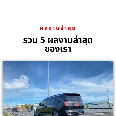
ผลงานล่าสุด
รวม 5 ผลงานล่าสุด
ของเรา