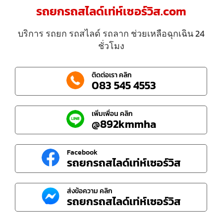
รถยกรถสไลด์เท่ห์เซอร์วิส.com
บริการ รถยก รถสไลด์ รถลาก ช่วยเหลือฉุกเฉิน 24
ชั่วโมง
ติดต่อเรา คลิก
083 545 4553
เพิ่มเพื่อน คลิก
@892kmmha
Facebook
รถยกรถสไลด์เท่ห์เซอร์วิส
ส่งข้อความ คลิก
รถยกรถสไลด์เท่ห์เซอร์วิส