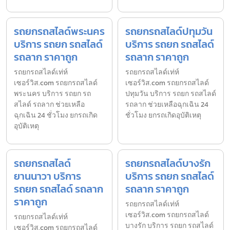
รถยกรถสไลด์พระนคร
รถยกรถสไลด์ปทุมวัน
บริการ รถยก รถสไลด์
บริการ รถยก รถสไลด์
รถลาก ราคาถูก
รถลาก ราคาถูก
รถยกรถสไลด์เท่ห์
รถยกรถสไลด์เท่ห์
เซอร์วิส.com รถยกรถสไลด์
เซอร์วิส.com รถยกรถสไลด์
พระนคร บริการ รถยก รถ
ปทุมวัน บริการ รถยก รถสไลด์
สไลด์ รถลาก ช่วยเหลือ
รถลาก ช่วยเหลือฉุกเฉิน 24
ฉุกเฉิน 24 ชั่วโมง ยกรถเกิด
ชั่วโมง ยกรถเกิดอุบัติเหตุ
อุบัติเหตุ
รถยกรถสไลด์
รถยกรถสไลด์บางรัก
ยานนาวา บริการ
บริการ รถยก รถสไลด์
รถยก รถสไลด์ รถลาก
รถลาก ราคาถูก
ราคาถูก
รถยกรถสไลด์เท่ห์
เซอร์วิส.com รถยกรถสไลด์
รถยกรถสไลด์เท่ห์
บางรัก บริการ รถยก รถสไลด์
เซอร์วิส.com รถยกรถสไลด์