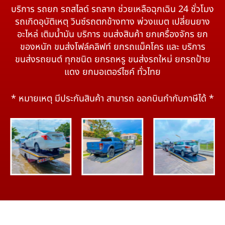
บริการ รถยก รถสไลด์ รถลาก ช่วยเหลือฉุกเฉิน 24 ชั่วโมง
รถเกิดอุบัติเหตุ วินซ์รถตกข้างทาง พ่วงแบต เปลี่ยนยาง
อะไหล่ เติมน้ำมัน บริการ ขนส่งสินค้า ยกเครื่องจักร ยก
ของหนัก ขนส่งโฟล์คลิฟท์ ยกรถแม็คโคร และ บริการ
ขนส่งรถยนต์ ทุกชนิด ยกรถหรู ขนส่งรถใหม่ ยกรถป้าย
แดง ยกมอเตอร์ไซค์ ทั่วไทย
* หมายเหตุ มีประกันสินค้า สามารถ ออกบินกำกับภาษีได้ *