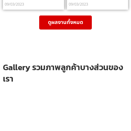
09/03/2023
09/03/2023
ดูผลงานทั้งหมด
Gallery รวมภาพลูกค้าบางส่วนของ
เรา