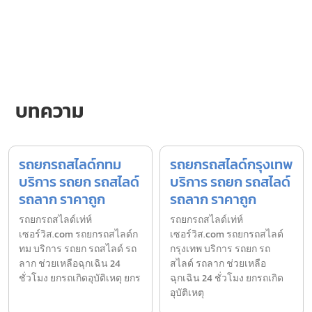
บทความ
รถยกรถสไลด์กทม
รถยกรถสไลด์กรุงเทพ
บริการ รถยก รถสไลด์
บริการ รถยก รถสไลด์
รถลาก ราคาถูก
รถลาก ราคาถูก
รถยกรถสไลด์เท่ห์
รถยกรถสไลด์เท่ห์
เซอร์วิส.com รถยกรถสไลด์ก
เซอร์วิส.com รถยกรถสไลด์
ทม บริการ รถยก รถสไลด์ รถ
กรุงเทพ บริการ รถยก รถ
ลาก ช่วยเหลือฉุกเฉิน 24
สไลด์ รถลาก ช่วยเหลือ
ชั่วโมง ยกรถเกิดอุบัติเหตุ ยกร
ฉุกเฉิน 24 ชั่วโมง ยกรถเกิด
อุบัติเหตุ