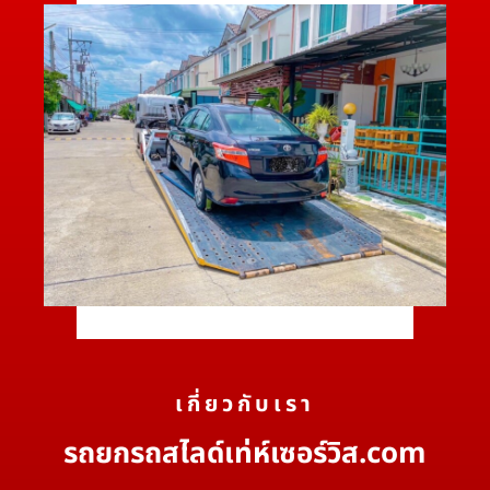
เกี่ยวกับเรา
รถยกรถสไลด์เท่ห์เซอร์วิส.com