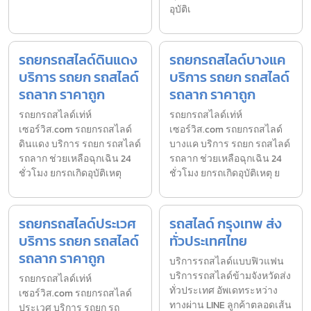
อุบัติเ
รถยกรถสไลด์ดินแดง
รถยกรถสไลด์บางแค
บริการ รถยก รถสไลด์
บริการ รถยก รถสไลด์
รถลาก ราคาถูก
รถลาก ราคาถูก
รถยกรถสไลด์เท่ห์
รถยกรถสไลด์เท่ห์
เซอร์วิส.com รถยกรถสไลด์
เซอร์วิส.com รถยกรถสไลด์
ดินแดง บริการ รถยก รถสไลด์
บางแค บริการ รถยก รถสไลด์
รถลาก ช่วยเหลือฉุกเฉิน 24
รถลาก ช่วยเหลือฉุกเฉิน 24
ชั่วโมง ยกรถเกิดอุบัติเหตุ
ชั่วโมง ยกรถเกิดอุบัติเหตุ ย
รถยกรถสไลด์ประเวศ
รถสไลด์ กรุงเทพ ส่ง
บริการ รถยก รถสไลด์
ทั่วประเทศไทย
รถลาก ราคาถูก
บริการรถสไลด์แบบฟิวแฟน
บริการรถสไลด์ข้ามจังหวัดส่ง
รถยกรถสไลด์เท่ห์
ทั่วประเทศ อัพเดทระหว่าง
เซอร์วิส.com รถยกรถสไลด์
ทางผ่าน LINE ลูกค้าตลอดเส้น
ประเวศ บริการ รถยก รถ