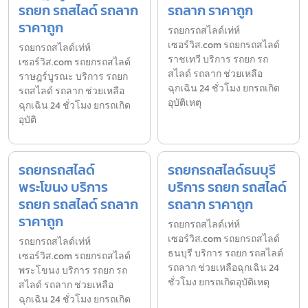
รถยก รถสไลด์ รถลาก
รถลาก ราคาถูก
ราคาถูก
รถยกรถสไลด์เท่ห์
เซอร์วิส.com รถยกรถสไลด์
รถยกรถสไลด์เท่ห์
ราชเทวี บริการ รถยก รถ
เซอร์วิส.com รถยกรถสไลด์
สไลด์ รถลาก ช่วยเหลือ
ราษฎร์บูรณะ บริการ รถยก
ฉุกเฉิน 24 ชั่วโมง ยกรถเกิด
รถสไลด์ รถลาก ช่วยเหลือ
อุบัติเหตุ
ฉุกเฉิน 24 ชั่วโมง ยกรถเกิด
อุบัติ
รถยกรถสไลด์
รถยกรถสไลด์ธนบุรี
พระโขนง บริการ
บริการ รถยก รถสไลด์
รถยก รถสไลด์ รถลาก
รถลาก ราคาถูก
ราคาถูก
รถยกรถสไลด์เท่ห์
เซอร์วิส.com รถยกรถสไลด์
รถยกรถสไลด์เท่ห์
ธนบุรี บริการ รถยก รถสไลด์
เซอร์วิส.com รถยกรถสไลด์
รถลาก ช่วยเหลือฉุกเฉิน 24
พระโขนง บริการ รถยก รถ
ชั่วโมง ยกรถเกิดอุบัติเหตุ
สไลด์ รถลาก ช่วยเหลือ
ฉุกเฉิน 24 ชั่วโมง ยกรถเกิด