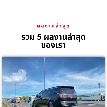
ผลงานล่าสุด
รวม 5 ผลงานล่าสุด
ของเรา