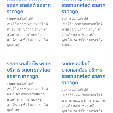
รถยก รถสไลด์ รถลาก
รถยก รถสไลด์ รถลาก
ราคาถูก
ราคาถูก
รถยกรถสไลด์เท่ห์
รถยกรถสไลด์เท่ห์
เซอร์วิส.com รถยกรถสไลด์
เซอร์วิส.com รถยกรถสไลด์
หนองแขม บริการ รถยก รถ
ภาษีเจริญ บริการ รถยก รถ
สไลด์ รถลาก ช่วยเหลือ
สไลด์ รถลาก ช่วยเหลือ
ฉุกเฉิน 24 ชั่วโมง ยกรถเกิด
ฉุกเฉิน 24 ชั่วโมง ยกรถเกิด
อุบัติเหตุ
อุบัติเห
รถยกรถสไลด์พระนคร
รถยกรถสไลด์
บริการ รถยก รถสไลด์
บางกอกน้อย บริการ
รถลาก ราคาถูก
รถยก รถสไลด์ รถลาก
ราคาถูก
รถยกรถสไลด์เท่ห์
เซอร์วิส.com รถยกรถสไลด์
รถยกรถสไลด์เท่ห์
พระนคร บริการ รถยก รถ
เซอร์วิส.com รถยกรถสไลด์
สไลด์ รถลาก ช่วยเหลือ
บางกอกน้อย บริการ รถยก รถ
ฉุกเฉิน 24 ชั่วโมง ยกรถเกิด
สไลด์ รถลาก ช่วยเหลือ
อุบัติเหตุ
ฉุกเฉิน 24 ชั่วโมง ยกรถเกิด